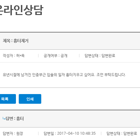
온라인상담
제목 : 흉터제거
작성자 :
허*옥
|
공개여부 : 공개
|
답변상태 : 답변완료
유년시절에 남겨진 인중부근 입술위 일자 흉터지우고 싶어요. 조언 부탁드립니다.
목록
인쇄
답변 : 흉터
답변자 : 원장
|
답변일 : 2017-04-10 10:48:35
|
답변상태 : 답변완료