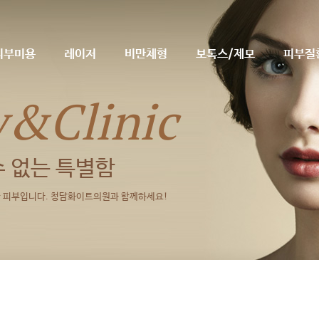
피부미용
레이저
비만체형
보톡스/제모
피부질
y&Clinic
수 없는 특별함
피부입니다. 청담화이트의원과 함께하세요!