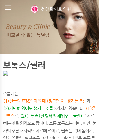
Beauty
Clinic
&
비교할 수 없는 특별함
보톡스/필러
주름에는
(1)얼굴의 표정을 지을 때 (찡그릴 때) 생기는 주름
과
(2)가만히 있어도 생기는 주름
2가지가 있습니다.
(1)은
보톡스
로,
(2)는 필러(젤 형태의 채워주는 물질)
로 치료
하는 것을 원칙으로 합니다. 보통 보톡스는 이마, 미간, 눈
가의 주름과 사각턱 치료에 쓰이고, 필러는 콧대 높이기,
입술 볼륨업, 팔자주름 교정, 이마와 미간의 깊은 주름 등