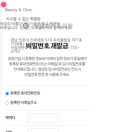
Beauty
&
Clinic
비교할 수 없는 특별함
여성의 아름다움의 기본은 맑고 깨끗한
피부입니다. 엠서클 피부클리닉과 함께하세요!
경남 진주시 진주대로 514 프리윌빌딩 301호
(가좌동)
비밀번호 재발급
사업자번호
613-21-32448 055-755-
4755
회원가입 시 등록한 정보와 아래의 입력 정보가 동일해야
등록된 휴대전화번호(또는 이메일)로 임시비밀번호를
안내해드립니다. 생성된 임시비밀번호는 반드시
비밀번호 변경 후 사용해 주세요.
등록한 휴대전화번호
등록한 이메일주소
아이디