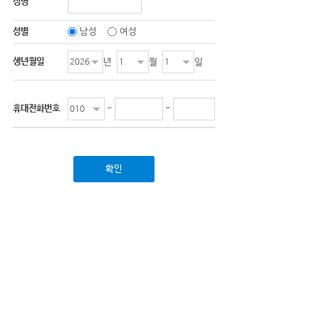
성명
성별
남성
여성
생년월일
년
월
일
휴대전화번호
-
-
확인
HOME
TOP
개인정보처리방침
이용약관
Copyright
www.nalsinplus.com
.
All Reserved.